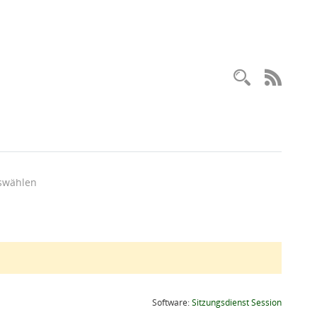
Recherc
RSS-
swählen
(Wird in
Software:
Sitzungsdienst
Session