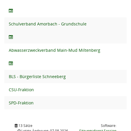
Schulverband Amorbach - Grundschule
Abwasserzweckverband Main-Mud Miltenberg
BLS - Bürgerliste Schneeberg
CSU-Fraktion
SPD-Fraktion
13 Sätze
Software:
(Wird in
Letzte Änderung: 07.08.2026
Sitzungsdienst
Session