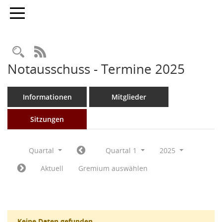
Toggle navigation
Rechercheauswahl
RSS-Feed
Notausschuss - Termine 2025
Informationen
Mitglieder
Sitzungen
Quartal
Quartal 1
2025
Aktuell
Gremium auswählen
Keine Daten gefunden.