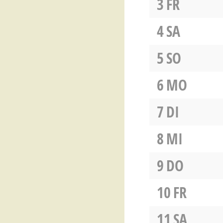
3
FR
4
SA
5
SO
6
MO
7
DI
8
MI
9
DO
10
FR
11
SA