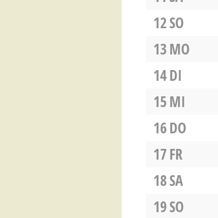
12
SO
13
MO
14
DI
15
MI
16
DO
17
FR
18
SA
19
SO