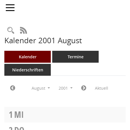
Toggle navigation
Rechercheauswahl
RSS-Feed
Kalender 2001 August
Kalender
Termine
Niederschriften
August
2001
Aktuell
1
MI