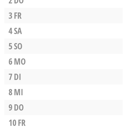
2
DO
3
FR
4
SA
5
SO
6
MO
7
DI
8
MI
9
DO
10
FR