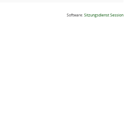
(Wird in
Software:
Sitzungsdienst
Session