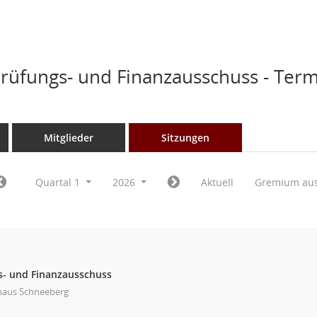
üfungs- und Finanzausschuss - Ter
Mitglieder
Sitzungen
Quartal 1
2026
Aktuell
Gremium au
- und Finanzausschuss
haus Schneeberg