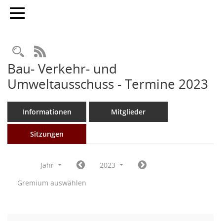
Toggle navigation
Rechercheauswahl
RSS-Feed
Bau- Verkehr- und
Umweltausschuss - Termine 2023
Informationen
Mitglieder
Sitzungen
Jahr
2023
Gremium auswählen