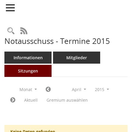
Toggle navigation
Rechercheauswahl
RSS-Feed
Notausschuss - Termine 2015
Informationen
Mitglieder
Sitzungen
Monat
April
2015
Aktuell
Gremium auswählen
Keine Daten gefunden.