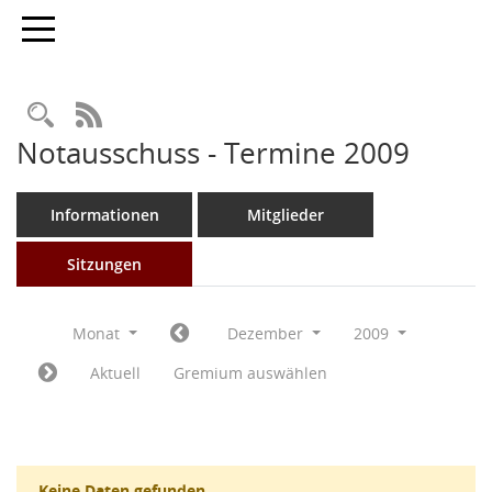
Toggle navigation
Rechercheauswahl
RSS-Feed
Notausschuss - Termine 2009
Informationen
Mitglieder
Sitzungen
Monat
Dezember
2009
Aktuell
Gremium auswählen
Keine Daten gefunden.