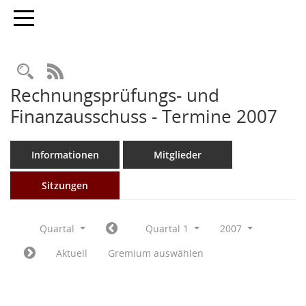
Toggle navigation
Rechercheauswahl
RSS-Feed
Rechnungsprüfungs- und
Finanzausschuss - Termine 2007
Informationen
Mitglieder
Sitzungen
Quartal
Quartal 1
2007
Aktuell
Gremium auswählen