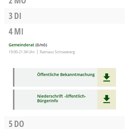
2
MO
3
DI
4
MI
Gemeinderat
(ö/nö)
19:00-21:34 Uhr
Rathaus Schneeberg
Öffentliche Bekanntmachung
Niederschrift -öffentlich-
Bürgerinfo
5
DO