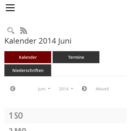
Toggle navigation
Rechercheauswahl
RSS-Feed
Kalender 2014 Juni
Kalender
Termine
Niederschriften
Juni
2014
Aktuell
1
SO