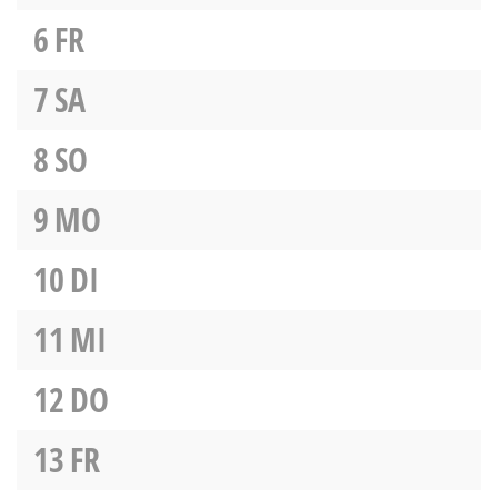
6
FR
7
SA
8
SO
9
MO
10
DI
11
MI
12
DO
13
FR