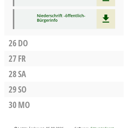
Niederschrift -öffentlich-
Bürgerinfo
26
DO
27
FR
28
SA
29
SO
30
MO