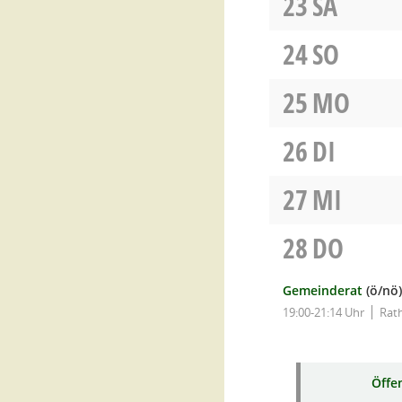
23
SA
24
SO
25
MO
26
DI
27
MI
28
DO
Gemeinderat
(ö/nö)
19:00-21:14 Uhr
Rat
Öffe