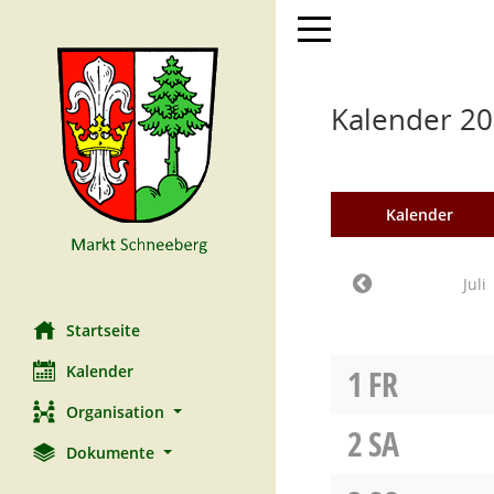
Toggle navigation
Kalender 201
Kalender
Juli
Startseite
Kalender
1
FR
Organisation
2
SA
Dokumente