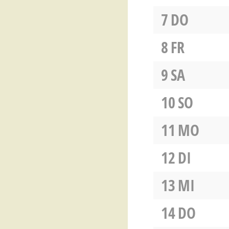
7
DO
8
FR
9
SA
10
SO
11
MO
12
DI
13
MI
14
DO