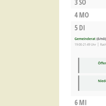
3
SO
4
MO
5
DI
Gemeinderat
(ö/nö)
19:00-21:49 Uhr
Rat
Öffe
Niede
6
MI