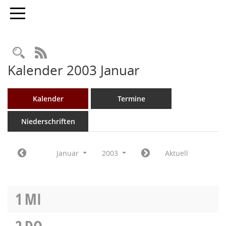
Toggle navigation
Rechercheauswahl
RSS-Feed
Kalender 2003 Januar
Kalender
Termine
Niederschriften
Januar
2003
Aktuell
1
MI