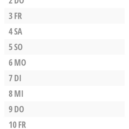
2
DO
3
FR
4
SA
5
SO
6
MO
7
DI
8
MI
9
DO
10
FR