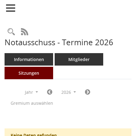
Toggle navigation
Rechercheauswahl
RSS-Feed
Notausschuss - Termine 2026
Informationen
Mitglieder
Sitzungen
Jahr
2026
Gremium auswählen
Keine Daten gefunden.