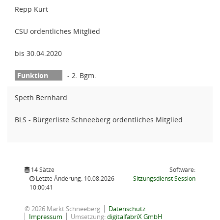
Repp Kurt
CSU ordentliches Mitglied
bis 30.04.2020
- 2. Bgm.
Speth Bernhard
BLS - Bürgerliste Schneeberg ordentliches Mitglied
14 Sätze
Software:
(Wird in
Letzte Änderung: 10.08.2026
Sitzungsdienst
Session
10:00:41
© 2026 Markt Schneeberg
Datenschutz
Impressum
Umsetzung:
digitalfabriX GmbH