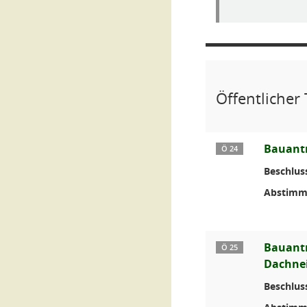
Öffentlicher 
Bauantr
Ö 24
Beschlus
Abstimm
Bauantr
Ö 25
Dachnei
Beschlus