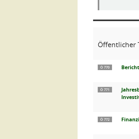
Öffentlicher 
Berich
Ö 770
Jahres
Ö 771
Invest
Finanz
Ö 772