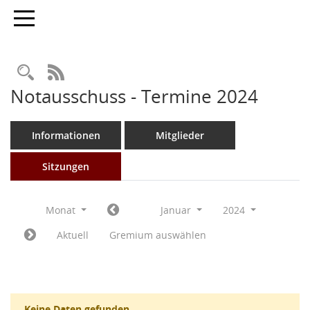
Toggle navigation
Rechercheauswahl
RSS-Feed
Notausschuss - Termine 2024
Informationen
Mitglieder
Sitzungen
Monat
Januar
2024
Aktuell
Gremium auswählen
Keine Daten gefunden.