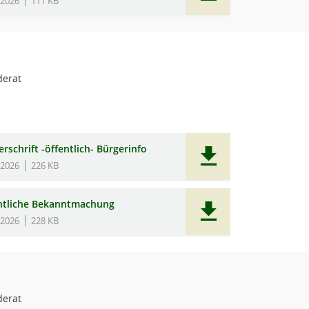
.2026
111 KB
erat
rschrift -öffentlich- Bürgerinfo
.2026
226 KB
ntliche Bekanntmachung
.2026
228 KB
erat