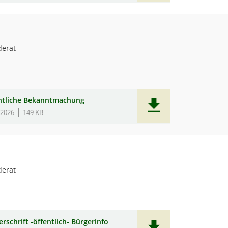
erat
ntliche Bekanntmachung
.2026
149 KB
erat
rschrift -öffentlich- Bürgerinfo