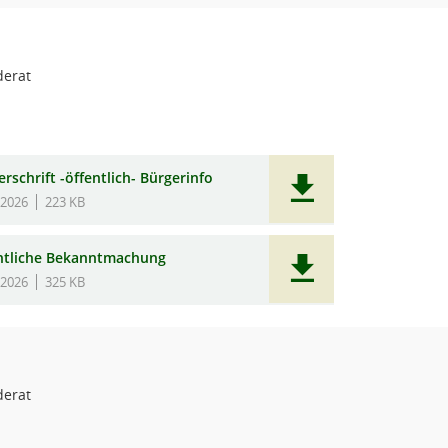
erat
rschrift -öffentlich- Bürgerinfo
.2026
223 KB
ntliche Bekanntmachung
.2026
325 KB
erat